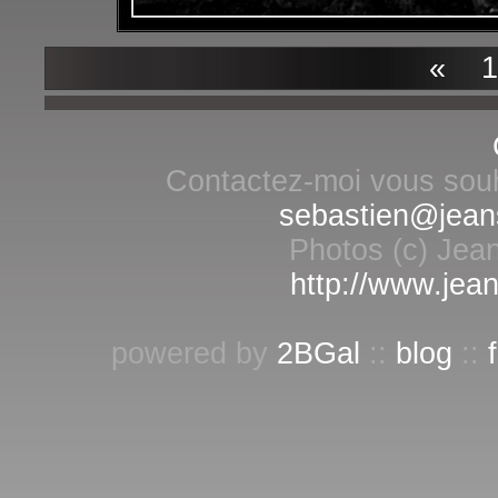
«
10
Contactez-moi vous souha
sebastien@jean
Photos (c) Jean
http://www.jean
powered by
2BGal
::
blog
::