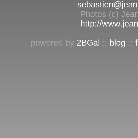
sebastien@jean
Photos (c) Jean
http://www.jean
powered by
2BGal
::
blog
::