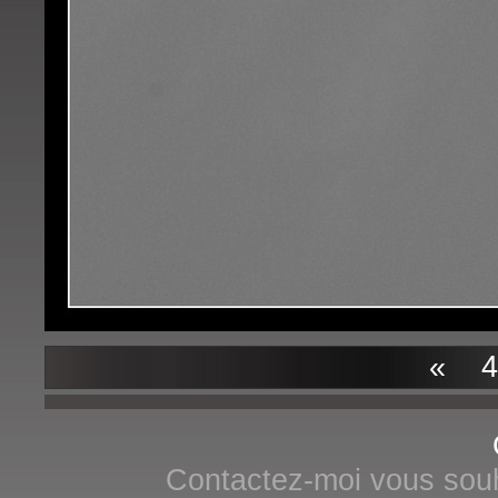
«
47
Contactez-moi vous souha