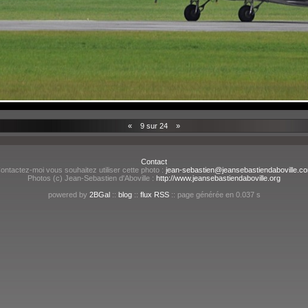
«
9 sur 24
»
Contact
ontactez-moi vous souhaitez utiliser cette photo :
jean-sebastien@jeansebastiendaboville.c
Photos (c) Jean-Sebastien d'Aboville :
http://www.jeansebastiendaboville.org
powered by
2BGal
::
blog
::
flux RSS
:: page générée en 0.037 s