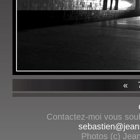
«
7
Contactez-moi vous souha
sebastien@jean
Photos (c) Jean