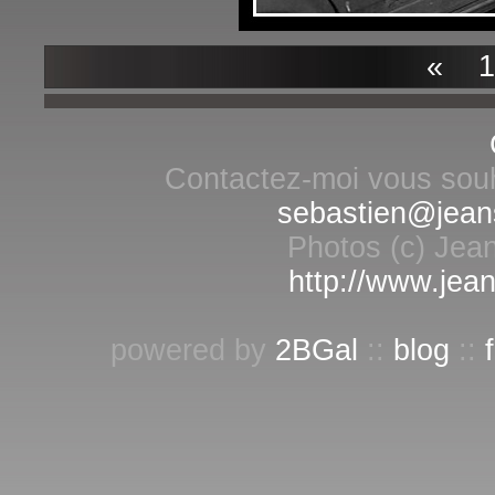
«
10
Contactez-moi vous souha
sebastien@jean
Photos (c) Jean
http://www.jean
powered by
2BGal
::
blog
::