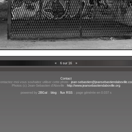
«
6 sur 16
»
Contact
ontactez-moi vous souhaitez utiliser cette photo :
jean-sebastien@jeansebastiendaboville.c
Photos (c) Jean-Sebastien d'Aboville :
http://www.jeansebastiendaboville.org
powered by
2BGal
::
blog
::
flux RSS
:: page générée en 0.037 s