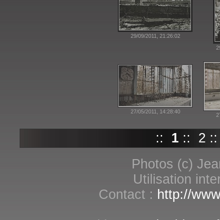
29/09/2011, 21:26:02
2
27/05/2011, 14:28:40
2
::
1
::
2
:
Photos (c) Jea
Utilisation int
Contact :
http://www