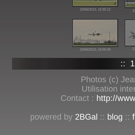
23/06/2013, 15:55:12
2
2
23/06/2013, 15:55:09
::
1
Photos (c) Jea
Utilisation int
Contact :
http://www
powered by
2BGal
::
blog
::